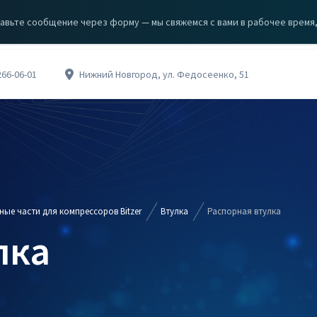
авьте сообщение через форму — мы свяжемся с вами в рабочее время, с
ЗА
КЦИИ
О КОМПАНИИ
КОНТАКТЫ
266-06-01
Нижний Новгород, ул. Федосеенко, 51
ные части для компрессоров Bitzer
Втулка
Распорная втулка
лка