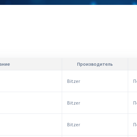
ание
Производитель
Bitzer
П
Bitzer
П
Bitzer
П