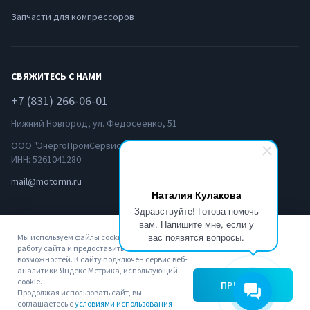
Запчасти для компрессоров
СВЯЖИТЕСЬ С НАМИ
+7 (831) 266-06-01
Нижний Новгород, ул. Федосеенко, 51
ООО "ЭнергоПромСервис-НН"
ИНН: 5261041280
mail@motornn.ru
Наталия Кулакова
Здравствуйте! Готова помочь
вам. Напишите мне, если у
вас появятся вопросы.
Мы используем файлы cookie. Чтобы улучшить
работу сайта и предоставить вам больше
возможностей. К сайту подключен сервис веб-
аналитики Яндекс Метрика, использующий
© 2022
Политика
Пользовательское
cookie.
ПРИНЯТЬ
ЭнергоПромСервис-
конфиденциальности
соглашение
Продолжая использовать сайт, вы
соглашаетесь с
условиями использования
НН