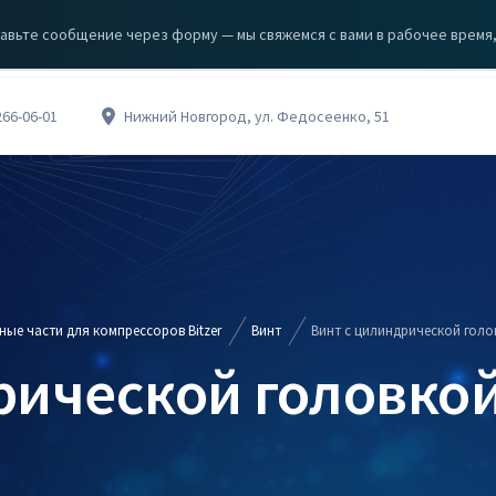
авьте сообщение через форму — мы свяжемся с вами в рабочее время, с
ЗА
КЦИИ
О КОМПАНИИ
КОНТАКТЫ
266-06-01
Нижний Новгород, ул. Федосеенко, 51
ные части для компрессоров Bitzer
Винт
Винт с цилиндрической голо
рической головко