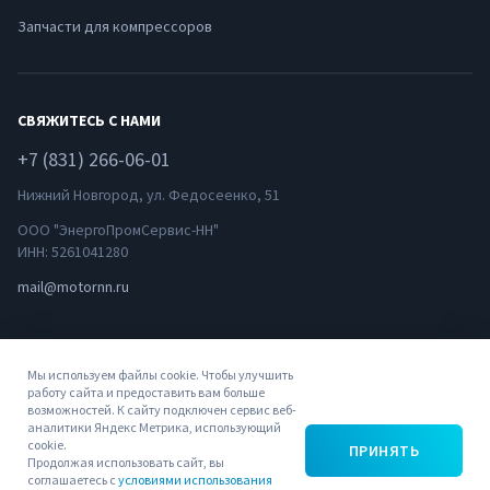
Запчасти для компрессоров
СВЯЖИТЕСЬ С НАМИ
+7 (831) 266-06-01
Нижний Новгород, ул. Федосеенко, 51
ООО "ЭнергоПромСервис-НН"
ИНН: 5261041280
mail@motornn.ru
Мы используем файлы cookie. Чтобы улучшить
работу сайта и предоставить вам больше
возможностей. К сайту подключен сервис веб-
аналитики Яндекс Метрика, использующий
© 2022
Политика
Пользовательское
cookie.
ПРИНЯТЬ
ЭнергоПромСервис-
конфиденциальности
соглашение
Продолжая использовать сайт, вы
соглашаетесь с
условиями использования
НН