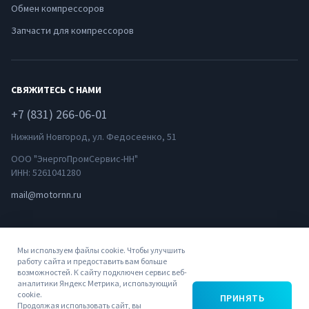
Обмен компрессоров
Запчасти для компрессоров
СВЯЖИТЕСЬ С НАМИ
+7 (831) 266-06-01
Нижний Новгород, ул. Федосеенко, 51
ООО "ЭнергоПромСервис-НН"
ИНН: 5261041280
mail@motornn.ru
Мы используем файлы cookie. Чтобы улучшить
работу сайта и предоставить вам больше
возможностей. К сайту подключен сервис веб-
аналитики Яндекс Метрика, использующий
© 2022
Политика
Пользовательское
cookie.
ПРИНЯТЬ
ЭнергоПромСервис-
конфиденциальности
соглашение
Продолжая использовать сайт, вы