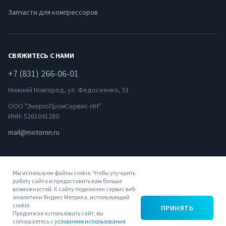
Запчасти для компрессоров
СВЯЖИТЕСЬ С НАМИ
+7 (831) 266-06-01
Нижний Новгород, ул. Федосеенко, 51
ООО "ЭнергоПромСервис-НН"
ИНН: 5261041280
mail@motornn.ru
Мы используем файлы cookie. Чтобы улучшить
работу сайта и предоставить вам больше
возможностей. К сайту подключен сервис веб-
аналитики Яндекс Метрика, использующий
© 2022
Политика
Пользовательское
cookie.
ПРИНЯТЬ
ЭнергоПромСервис-
конфиденциальности
соглашение
Продолжая использовать сайт, вы
соглашаетесь с
условиями использования
НН