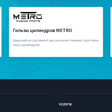
Гильзы цилиндров METRO
Широкий ассортимент высококачественных заготовок
гильз цилиндров
УСЛУГИ