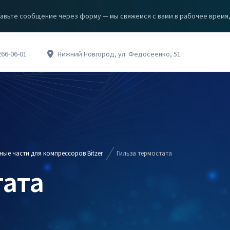
авьте сообщение через форму — мы свяжемся с вами в рабочее время, с
ЗА
КЦИИ
О КОМПАНИИ
КОНТАКТЫ
266-06-01
Нижний Новгород, ул. Федосеенко, 51
ные части для компрессоров Bitzer
Гильза термостата
тата