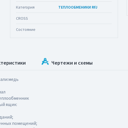
Категория
ТЕПЛООБМЕНИКИ RFJ
CROSS
Состояние
ктеристики
Чертежи и схемы
тали:медь
иал
теплообменник
ый ящик:
даний;
енных помещений;