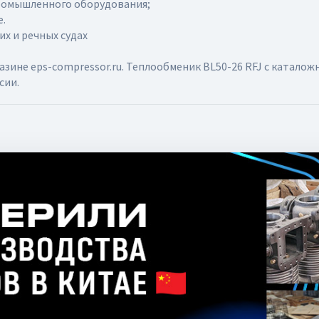
промышленного оборудования;
.
их и речных судах
не eps-compressor.ru. Теплообменик BL50-26 RFJ с каталож
сии.