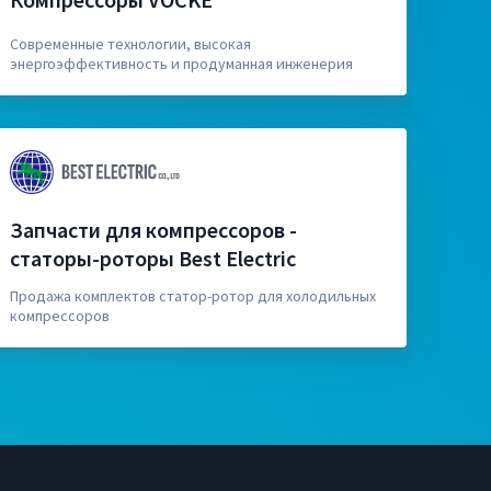
Современные технологии, высокая
энергоэффективность и продуманная инженерия
Запчасти для компрессоров -
статоры-роторы Best Electric
Продажа комплектов статор-ротор для холодильных
компрессоров