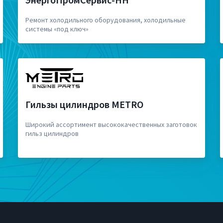
Ремонт холодильного оборудования, холодильные
системы «под ключ»
Гильзы цилиндров METRO
Широкий ассортимент высококачественных заготовок
гильз цилиндров