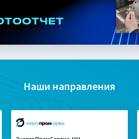
Наши направления
ЭнергоПромСервис-НН