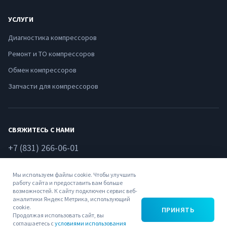
УСЛУГИ
Диагностика компрессоров
Ремонт и ТО компрессоров
Обмен компрессоров
Запчасти для компрессоров
СВЯЖИТЕСЬ С НАМИ
+7 (831) 266-06-01
Нижний Новгород, ул. Федосеенко, 51
Мы используем файлы cookie. Чтобы улучшить
ООО "ЭнергоПромСервис-НН"
работу сайта и предоставить вам больше
ИНН: 5261041280
возможностей. К сайту подключен сервис веб-
аналитики Яндекс Метрика, использующий
mail@motornn.ru
cookie.
ПРИНЯТЬ
Продолжая использовать сайт, вы
соглашаетесь с
условиями использования