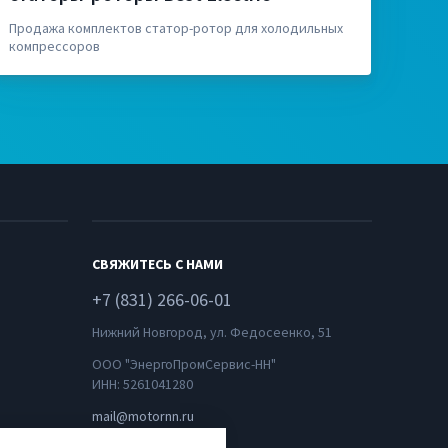
Продажа комплектов статор-ротор для холодильных
компрессоров
СВЯЖИТЕСЬ С НАМИ
+7 (831) 266-06-01
Нижний Новгород, ул. Федосеенко, 51
ООО "ЭнергоПромСервис-НН"
ИНН: 5261041280
mail@motornn.ru