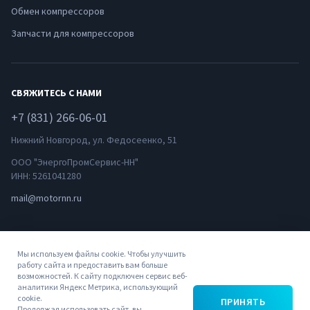
Обмен компрессоров
Запчасти для компрессоров
СВЯЖИТЕСЬ С НАМИ
+7 (831) 266-06-01
Нижний Новгород, ул. Федосеенко, 51
ООО "ЭнергоПромСервис-НН"
ИНН: 5261041280
mail@motornn.ru
Мы используем файлы cookie. Чтобы улучшить
работу сайта и предоставить вам больше
возможностей. К сайту подключен сервис веб-
аналитики Яндекс Метрика, использующий
© 2022
Политика
Пользовательское
cookie.
ПРИНЯТЬ
ЭнергоПромСервис-
конфиденциальности
соглашение
Продолжая использовать сайт, вы