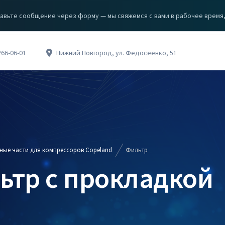
авьте сообщение через форму — мы свяжемся с вами в рабочее время, с
ЗА
КЦИИ
О КОМПАНИИ
КОНТАКТЫ
266-06-01
Нижний Новгород, ул. Федосеенко, 51
ные части для компрессоров Copeland
Фильтр
тр с прокладкой