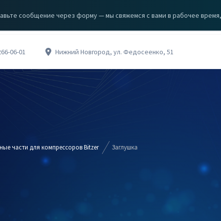
авьте сообщение через форму — мы свяжемся с вами в рабочее время, с
ЗА
КЦИИ
О КОМПАНИИ
КОНТАКТЫ
266-06-01
Нижний Новгород, ул. Федосеенко, 51
ные части для компрессоров Bitzer
Заглушка